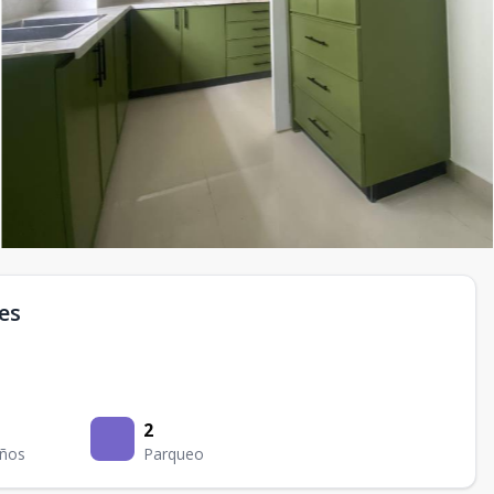
es
2
ños
Parqueo