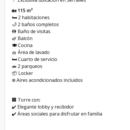
📍 Exclusiva ubicación en Serrallés
🏡
115 m²
🛏️ 2 habitaciones
🛁 2 baños completos
🚻 Baño de visitas
🌿 Balcón
🍽️ Cocina
🧺 Área de lavado
🛏️ Cuarto de servicio
🚗 2 parqueos
📦 Locker
❄️ Aires acondicionados incluidos
🏢 Torre con:
✔️ Elegante lobby y recibidor
✔️ Áreas sociales para disfrutar en familia