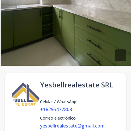
Yesbellrealestate SRL
Celular / WhatsApp
:
+18295477868
Correo electrónico
:
yesbellrealestate@gmail.com