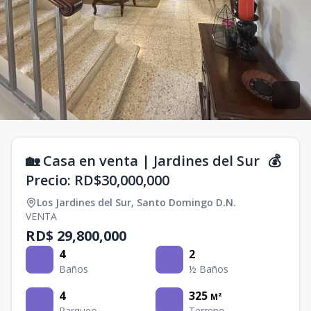
🏡 Casa en venta | Jardines del Sur 💰
Precio: RD$30,000,000
Los Jardines del Sur
,
Santo Domingo D.N.
VENTA
RD$ 29,800,000
4
2
Baños
½ Baños
4
325
M²
Parqueo
Terreno