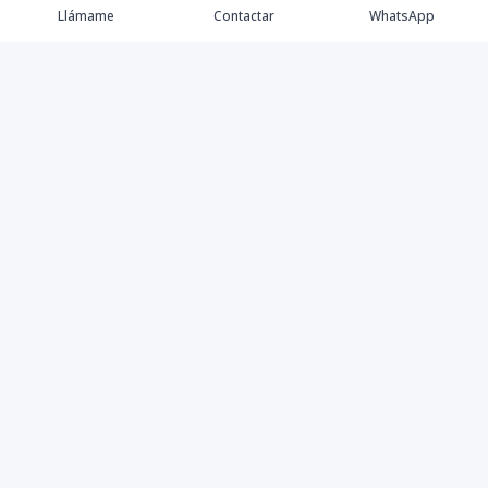
Llámame
Contactar
WhatsApp
Propiedades
Agentes
Nosotros
Contacto
Instagram
©
2026
Yesbellrealestate SRL
,
Todos los derechos
reservados
Powered by
AlterEstate