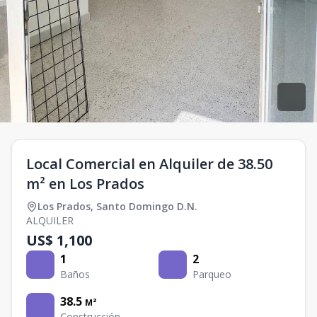
Local Comercial en Alquiler de 38.50
m² en Los Prados
Los Prados
,
Santo Domingo D.N.
ALQUILER
US$ 1,100
1
2
Baños
Parqueo
38.5
M²
Construcción