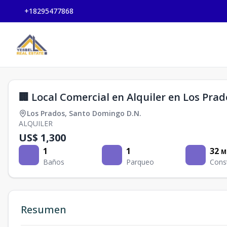
+18295477868
🏢 Local Comercial en Alquiler en Los Prad
Los Prados
,
Santo Domingo D.N.
ALQUILER
US$ 1,300
1
1
32
M
Baños
Parqueo
Cons
Resumen