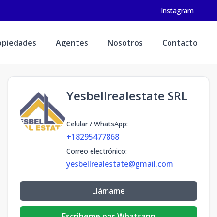
Instagram
opiedades
Agentes
Nosotros
Contacto
Yesbellrealestate SRL
Celular / WhatsApp
:
+18295477868
Correo electrónico
:
yesbellrealestate@gmail.com
Llámame
Escribeme por Whatsapp