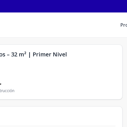
Pr
os – 32 m² | Primer Nivel
²
trucción