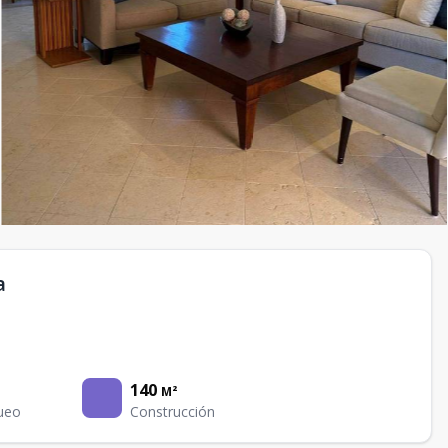
a
140
M²
ueo
Construcción