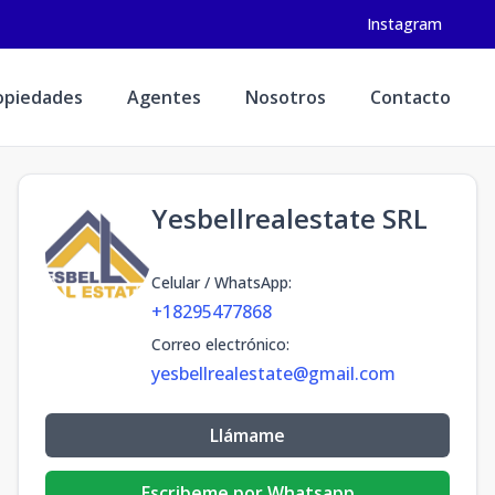
Instagram
opiedades
Agentes
Nosotros
Contacto
Yesbellrealestate SRL
Celular / WhatsApp
:
+18295477868
Correo electrónico
:
yesbellrealestate@gmail.com
Llámame
Escribeme por Whatsapp