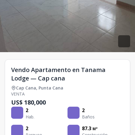
Vendo Apartamento en Tanama
Lodge — Cap cana
Cap Cana
,
Punta Cana
VENTA
US$ 180,000
2
2
Hab.
Baños
2
87.3
M²
Parqueo
Construcción