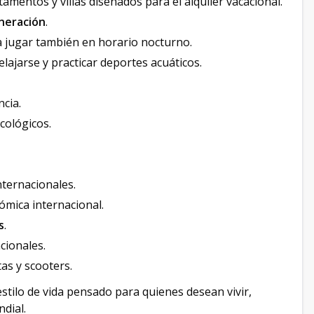
amentos y villas diseñados para el alquiler vacacional.
neración
.
a jugar también en horario nocturno.
relajarse y practicar deportes acuáticos.
ncia.
cológicos.
nternacionales.
mica internacional.
s
.
ionales.
etas y scooters.
estilo de vida pensado para quienes desean vivir,
ndial.