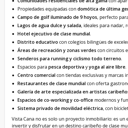
Comunidades residenciales de alta gama
con apart
Propiedades equipadas con
domótica de última ge
Campo de golf iluminado de 9 hoyos
, perfecto par
Lagos de agua dulce y salada
, ideales para nadar, 
Hotel ejecutivo de clase mundial
.
Distrito educativo
con colegios bilingües de excele
Áreas de recreación y zonas verdes
con circuitos e
Senderos para running y ciclismo todo terreno
.
Espacios para
pesca deportiva
y
yoga al aire libre
.
Centro comercial
con tiendas exclusivas y marcas i
Restaurantes de clase mundial
con oferta gastronó
Galería de arte especializada en artistas caribeño
Espacios de co-working y co-office
modernos y func
Sistema privado de movilidad eléctrica
, con bicicl
Vista Cana no es solo un proyecto inmobiliario: es un 
invertir y disfrutar en un destino caribeño de clase mu