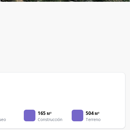
165
504
M²
M²
ueo
Construcción
Terreno