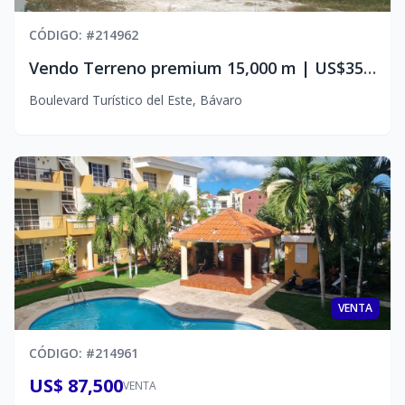
CÓDIGO
: #
214962
Vendo Terreno premium 15,000 m | US$350/m2 | Blvd. Turistico
Boulevard Turístico del Este
,
Bávaro
VENTA
CÓDIGO
: #
214961
US$ 87,500
VENTA