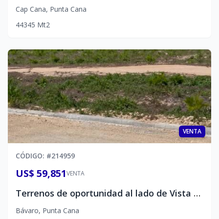
Cap Cana
,
Punta Cana
4
4
345
Mt2
VENTA
CÓDIGO
: #
214959
US$ 59,851
VENTA
Terrenos de oportunidad al lado de Vista Cana
Bávaro
,
Punta Cana