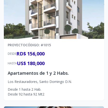
PROYECTO
CÓDIGO
: #
1015
RD$ 156,000
DESDE
US$ 180,000
HASTA
Apartamentos de 1 y 2 Habs.
Los Restauradores
,
Santo Domingo D.N.
Desde
1
hasta
2
Hab.
Desde
92
hasta
92
Mt2