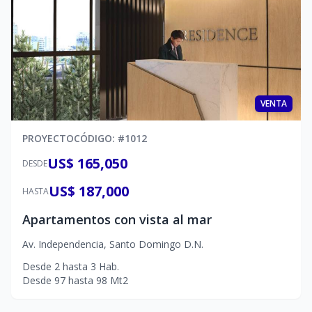
VENTA
PROYECTO
CÓDIGO
: #
1012
US$ 165,050
DESDE
US$ 187,000
HASTA
Apartamentos con vista al mar
Av. Independencia
,
Santo Domingo D.N.
Desde
2
hasta
3
Hab.
Desde
97
hasta
98
Mt2