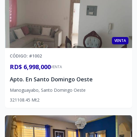
VENTA
CÓDIGO
: #
1002
RD$ 6,998,000
VENTA
Apto. En Santo Domingo Oeste
Manoguayabo
,
Santo Domingo Oeste
3
2
1
108.45
Mt2