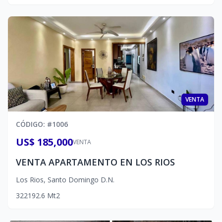
VENTA
CÓDIGO
: #
1006
US$ 185,000
VENTA
VENTA APARTAMENTO EN LOS RIOS
Los Rios
,
Santo Domingo D.N.
3
2
2
192.6
Mt2