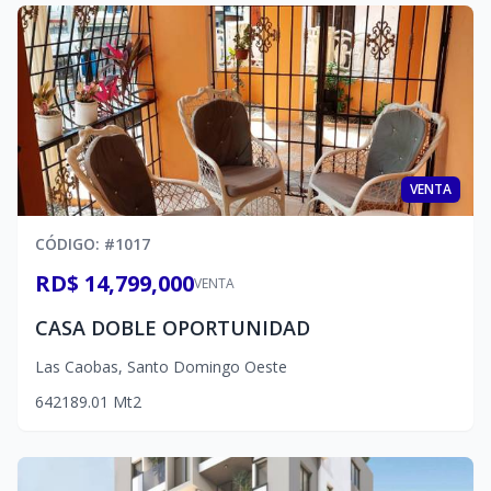
VENTA
CÓDIGO
: #
1017
RD$ 14,799,000
VENTA
CASA DOBLE OPORTUNIDAD
Las Caobas
,
Santo Domingo Oeste
6
4
2
189.01
Mt2