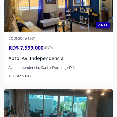
VENTA
CÓDIGO
: #
1001
RD$ 7,999,000
VENTA
Apto. Av. Independencia
Av. Independencia
,
Santo Domingo D.N.
4
3
1
147.5
Mt2