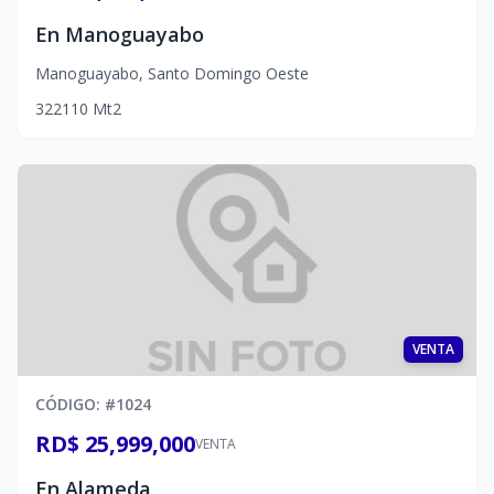
En Manoguayabo
Manoguayabo
,
Santo Domingo Oeste
3
2
2
110
Mt2
VENTA
CÓDIGO
: #
1024
RD$ 25,999,000
VENTA
En Alameda