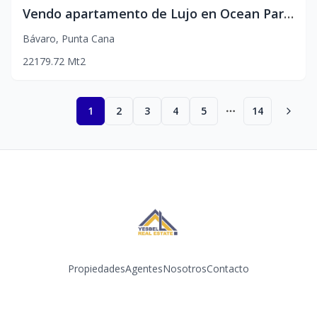
Vendo apartamento de Lujo en Ocean Paradise - Punta Cana
Bávaro
,
Punta Cana
2
2
179.72
Mt2
1
2
3
4
5
14
More pages
Propiedades
Agentes
Nosotros
Contacto
Instagram