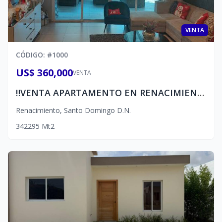
VENTA
CÓDIGO
: #
1000
US$ 360,000
VENTA
‼️VENTA APARTAMENTO EN RENACIMIENTO!‼️
Renacimiento
,
Santo Domingo D.N.
3
4
2
295
Mt2