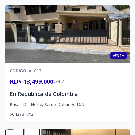
VENTA
CÓDIGO
: #
1013
RD$ 13,499,000
VENTA
En Republica de Colombia
Brisas Del Norte
,
Santo Domingo D.N.
6
6
4
293
Mt2