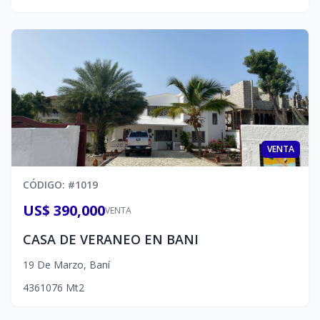
VENTA
CÓDIGO
: #
1019
US$ 390,000
VENTA
CASA DE VERANEO EN BANI
19 De Marzo
,
Baní
4
3
6
1076
Mt2