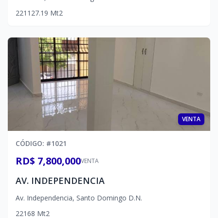
2
2
1
127.19
Mt2
VENTA
CÓDIGO
: #
1021
RD$ 7,800,000
VENTA
AV. INDEPENDENCIA
Av. Independencia
,
Santo Domingo D.N.
2
2
1
68
Mt2