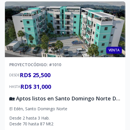
VENTA
PROYECTO
CÓDIGO
: #
1010
RD$ 25,500
DESDE
RD$ 31,000
HASTA
🏡 Aptos listos en Santo Domingo Norte Desde US$73,500
El Edén
,
Santo Domingo Norte
Desde
2
hasta
3
Hab.
Desde
70
hasta
87
Mt2