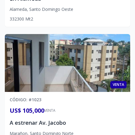
Alameda
,
Santo Domingo Oeste
3
3
2
300
Mt2
VENTA
CÓDIGO
: #
1023
US$ 105,000
VENTA
A estrenar Av. Jacobo
Marañon
,
Santo Domingo Norte