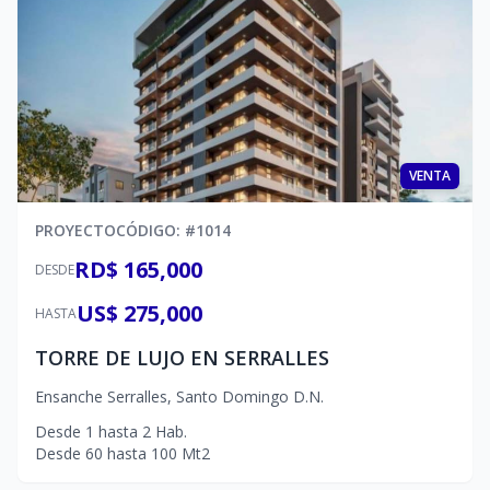
VENTA
PROYECTO
CÓDIGO
: #
1014
RD$ 165,000
DESDE
US$ 275,000
HASTA
TORRE DE LUJO EN SERRALLES
Ensanche Serralles
,
Santo Domingo D.N.
Desde
1
hasta
2
Hab.
Desde
60
hasta
100
Mt2