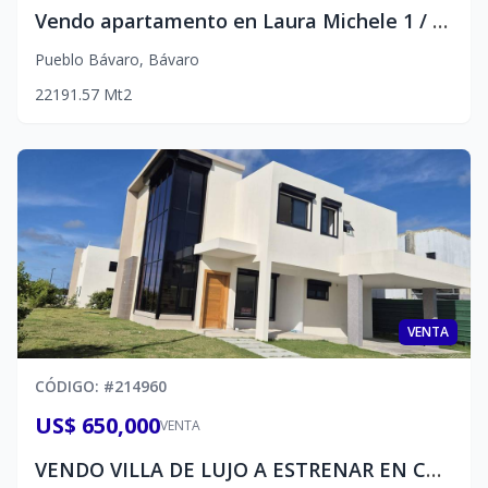
Vendo apartamento en Laura Michele 1 / Pueblo Bavaro.
Pueblo Bávaro
,
Bávaro
2
2
1
91.57
Mt2
VENTA
CÓDIGO
: #
214960
US$ 650,000
VENTA
VENDO VILLA DE LUJO A ESTRENAR EN CAP CANA