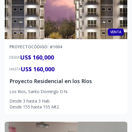
VENTA
PROYECTO
CÓDIGO
: #
1004
US$ 160,000
DESDE
US$ 160,000
HASTA
Proyecto Residencial en los Ríos
Los Rios
,
Santo Domingo D.N.
Desde
3
hasta
3
Hab.
Desde
155
hasta
155
Mt2