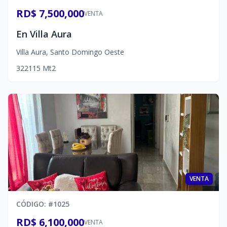
RD$ 7,500,000
VENTA
En Villa Aura
Villa Aura
,
Santo Domingo Oeste
3
2
2
115
Mt2
VENTA
CÓDIGO
: #
1025
RD$ 6,100,000
VENTA