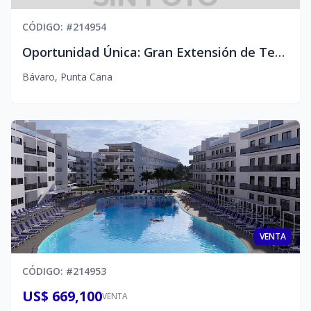
CÓDIGO
: #
214954
Oportunidad Única: Gran Extensión de Terreno en venta.
Bávaro
,
Punta Cana
VENTA
CÓDIGO
: #
214953
US$ 669,100
VENTA