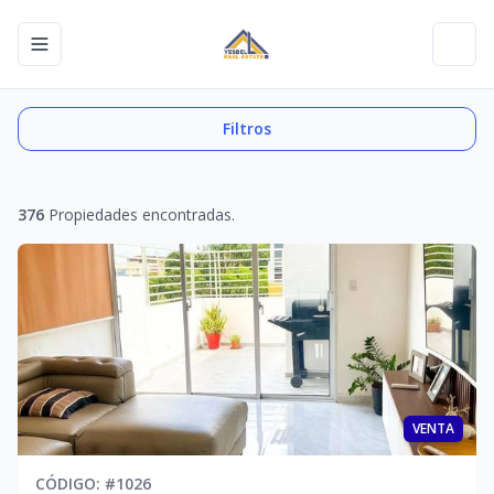
Toggle navigation menu
Toggl
Filtros
376
Propiedades encontradas.
VENTA
CÓDIGO
: #
1026