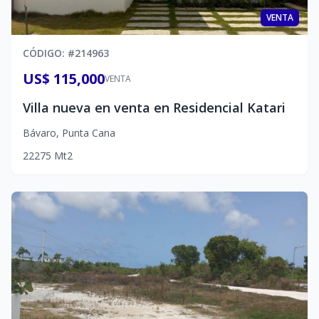
VENTA
CÓDIGO
: #
214963
US$ 115,000
VENTA
Villa nueva en venta en Residencial Katari
Bávaro
,
Punta Cana
2
2
2
75
Mt2