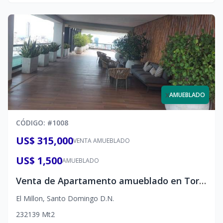
x
AMUEBLADO
CÓDIGO
: #
1008
US$ 315,000
VENTA AMUEBLADO
US$ 1,500
AMUEBLADO
Venta de Apartamento amueblado en Torre de Lujo en el Millon, a mtos del Nacional, diferentes Bancos, McDonald, Restaurantes entre otro, 2hab. US$315,000.00 Contáctame al 829629-0875
El Millon
,
Santo Domingo D.N.
2
3
2
139
Mt2